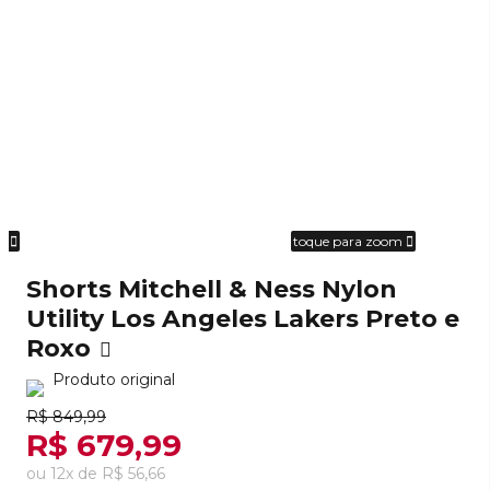
om
toque para zoom
Shorts Mitchell & Ness Nylon
Utility Los Angeles Lakers Preto e
Roxo
Produto original
R$ 849,99
R$ 679,99
ou
12
x
de
R$ 56,66