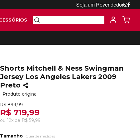
Seja um Revendedor
CESSÓRIOS
Shorts Mitchell & Ness Swingman
Jersey Los Angeles Lakers 2009
Preto
Produto original
R$ 899,99
R$ 719,99
ou
12
x
de
R$ 59,99
Tamanho
Guia de medidas