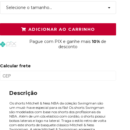
Selecione o tamanho...
P
Resta 1 item
ADICIONAR AO CARRINHO
M
Restam mais de 6 itens
Pague
com PIX e ganhe mais
10%
de
G
Resta 1 item
desconto
GG
Resta 1 item
Calcular frete
XGG
Resta 1 item
Plus P
Esgotado
Descrição
Os shorts Mitchell & Ness NBA da coleção Swingman são
um must-have especial para os fãs! Os shorts Swingman
são modelados com base nos shorts dos profissionais da
NBA. Além de um cós elástico com cordão, o shorts possui
bolsos laterais e logo na lateral. Traga o estilo retro de volta
com este shorts de basquete clássico Mitchell & Ness
Swingman. A série Mitchell & Swingman apresenta