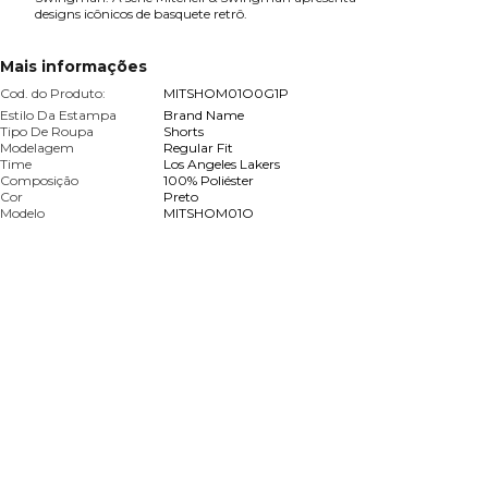
designs icônicos de basquete retrô.
Mais informações
Cod. do Produto:
MITSHOM01O0G1P
Estilo Da Estampa
Brand Name
Tipo De Roupa
Shorts
Modelagem
Regular Fit
Time
Los Angeles Lakers
Composição
100% Poliéster
Cor
Preto
Modelo
MITSHOM01O