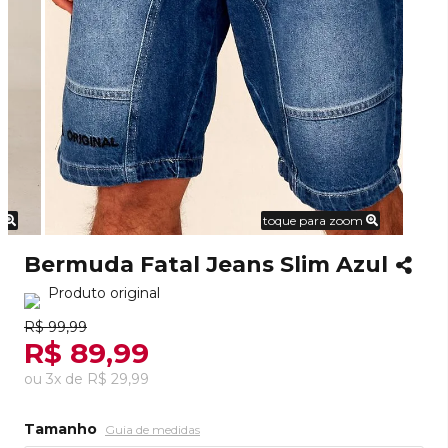
m
toque para zoom
Bermuda Fatal Jeans Slim Azul
Produto original
R$ 99,99
R$ 89,99
ou
3
x
de
R$ 29,99
Tamanho
Guia de medidas