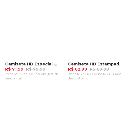
Camiseta HD Especial Marrom
Camiseta HD Estampada Marrom
-
10%
-
10%
R$ 71,99
R$ 79,99
R$ 62,99
R$ 69,99
2x de R$ 35,99 Ou
no Pix (10% de
2x de R$ 31,49 Ou
no Pix (10% de
desconto)
desconto)
ADICIONAR AO
ADICIONAR AO
CARRINHO
CARRINHO