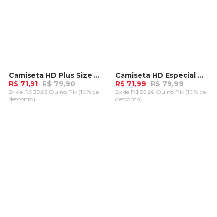
Camiseta HD Plus Size Estampada Globe Techno Branca
Camiseta HD Especial Marrom
-
10%
-
10%
R$ 71,91
R$ 79,90
R$ 71,99
R$ 79,99
2x de R$ 35,95 Ou
no Pix (10% de
2x de R$ 35,99 Ou
no Pix (10% de
desconto)
desconto)
ADICIONAR AO
ADICIONAR AO
CARRINHO
CARRINHO