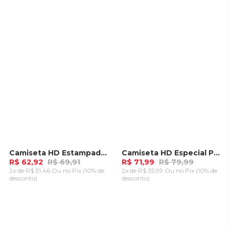
CARRINHO
CARRINHO
Camiseta HD Estampada Preta
Camiseta HD Especial Preta
-
10%
-
10%
R$ 62,92
R$ 69,91
R$ 71,99
R$ 79,99
2x de R$ 31,46 Ou
no Pix (10% de
2x de R$ 35,99 Ou
no Pix (10% de
desconto)
desconto)
ADICIONAR AO
ADICIONAR AO
CARRINHO
CARRINHO