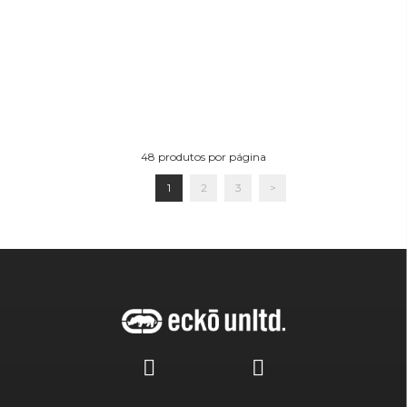
48
produtos por página
1
2
3
>