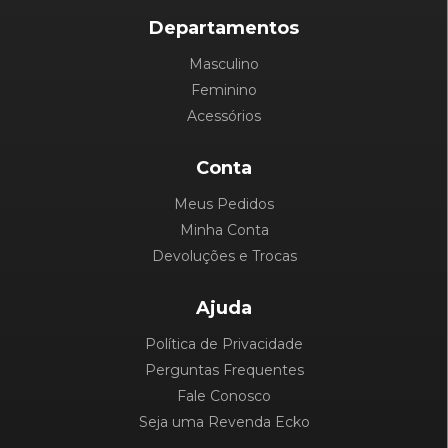
Departamentos
Masculino
Feminino
Acessórios
Conta
Meus Pedidos
Minha Conta
Devoluções e Trocas
Ajuda
Política de Privacidade
Perguntas Frequentes
Fale Conosco
Seja uma Revenda Ecko