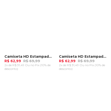
Camiseta HD Estampada Snowtopia Branca
Camiseta HD Estampada Never Ends Branca
-
10%
-
10%
R$ 62,99
R$ 69,99
R$ 62,99
R$ 69,99
2x de R$ 31,49 Ou
no Pix (10% de
2x de R$ 31,49 Ou
no Pix (10% de
desconto)
desconto)
ADICIONAR AO
ADICIONAR AO
CARRINHO
CARRINHO