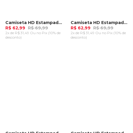
Camiseta HD Estampada Preta
Camiseta HD Estampada Marrom
-
10%
-
10%
R$ 62,99
R$ 69,99
R$ 62,99
R$ 69,99
2x de R$ 31,49 Ou
no Pix (10% de
2x de R$ 31,49 Ou
no Pix (10% de
desconto)
desconto)
ADICIONAR AO
ADICIONAR AO
CARRINHO
CARRINHO