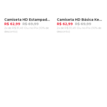
Camiseta HD Estampada Ethnic Vinho
Camiseta HD Básica Keel Preta
-
10%
-
10%
R$ 62,99
R$ 69,99
R$ 62,99
R$ 69,99
2x de R$ 31,49 Ou
no Pix (10% de
2x de R$ 31,49 Ou
no Pix (10% de
desconto)
desconto)
ADICIONAR AO
ADICIONAR AO
CARRINHO
CARRINHO