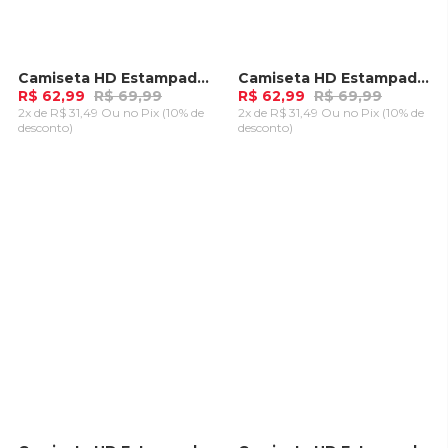
Camiseta HD Estampada Plus Size Verde
Camiseta HD Estampada Plus Size Caramelo
-
10%
-
10%
R$ 62,99
R$ 69,99
R$ 62,99
R$ 69,99
2x de R$ 31,49 Ou
no Pix (10% de
2x de R$ 31,49 Ou
no Pix (10% de
desconto)
desconto)
ADICIONAR AO
ADICIONAR AO
CARRINHO
CARRINHO