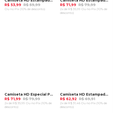
Camiseta HD Estampada Preta
Camiseta HD Estampada Plus Size Marrom
-
10%
-
10%
R$ 53,99
R$ 59,99
R$ 71,99
R$ 79,99
Ou
no Pix (10% de desconto)
2x de R$ 35,99 Ou
no Pix (10% de
desconto)
ADICIONAR AO
ADICIONAR AO
CARRINHO
CARRINHO
Camiseta HD Especial Preta
Camiseta HD Estampada Marrom
-
10%
-
10%
R$ 71,99
R$ 79,99
R$ 62,92
R$ 69,91
2x de R$ 35,99 Ou
no Pix (10% de
2x de R$ 31,46 Ou
no Pix (10% de
desconto)
desconto)
ADICIONAR AO
ADICIONAR AO